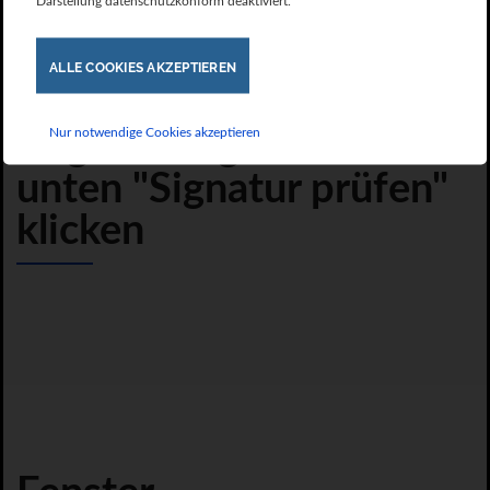
Darstellung datenschutzkonform deaktiviert.
ALLE COOKIES AKZEPTIEREN
Im Fenster
Nur notwendige Cookies akzeptieren
"Signatureigenschaften"
unten "Signatur prüfen"
klicken