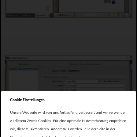
Cookie Einstellungen
Unsere Webseite wird von uns fortlaufend verbessert und wir verwenden
zu diesem Zweck Cookies. Für eine optimale Nutzererfahrung empfehlen
wir, diese zu akzeptieren. Andernfalls werden Teile der Seite in der