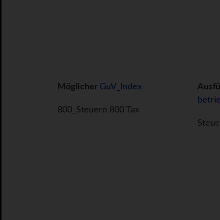
Möglicher
GuV_Index
Ausf
betri
800_Steuern 800 Tax
Steue