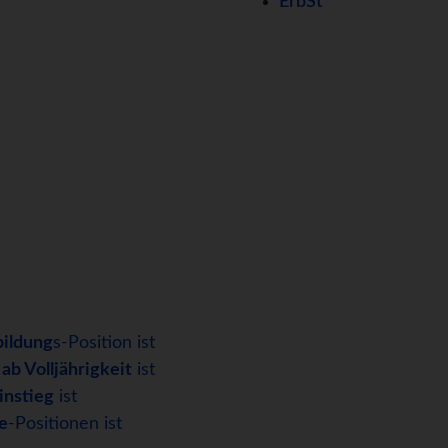
ErbSt
ildung
s-Position ist
s
ab Volljährigkeit
ist
instieg
ist
e
-Positionen ist