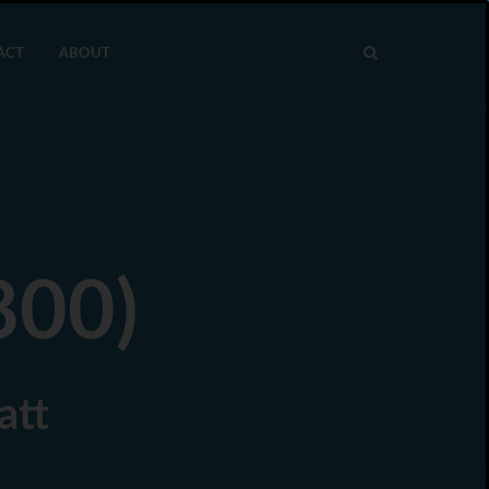
ACT
ABOUT
800)
att