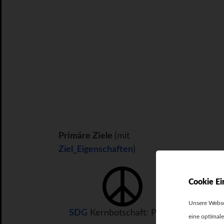
Primäre Ziele
(mit
Ziel_Eigenschaften
)
Cookie Ei
Unsere Webse
SDG
Kernbotschaft: Peace
eine optimale