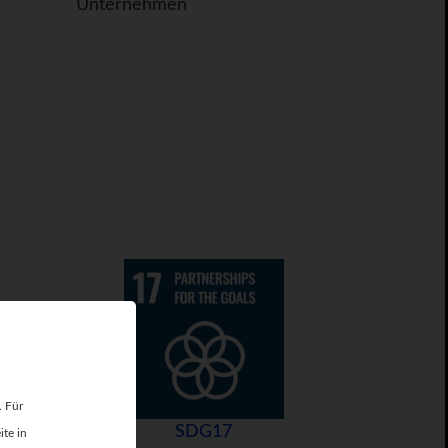
Unternehmen
. Für
SDG17
ite in