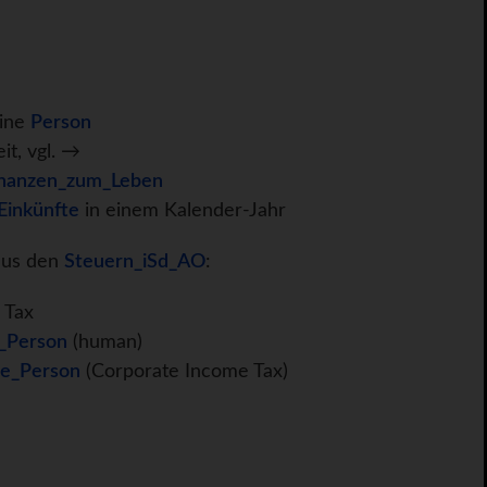
eine
Person
it, vgl. →
inanzen_zum_Leben
Einkünfte
in einem Kalender-Jahr
aus den
Steuern_iSd_AO
:
 Tax
e_Person
(human)
che_Person
(Corporate Income Tax)