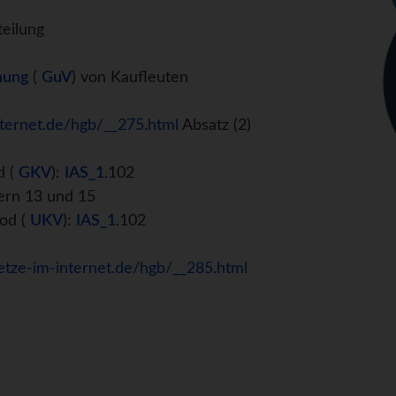
teilung
nung
(
GuV
) von Kaufleuten
ternet.de/hgb/__275.html
Absatz (2)
d (
GKV
):
IAS_1
.102
ern 13 und 15
od (
UKV
):
IAS_1
.102
etze-im-internet.de/hgb/__285.html