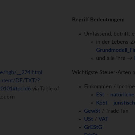
Begriff Bedeutungen:
Umfassend, betrifft 
in der Lebens-Ze
Grundmodell_F
und alle ihre →
de/hgb/__274.html
Wichtigste Steuer-Arten 
content/DE/TXT/?
Einkommen / Income
0101#tocId6
via Table of
ESt
–
natürlich
teuern
KöSt
–
juristis
GewSt
/ Trade Tax
USt
/
VAT
GrEStG