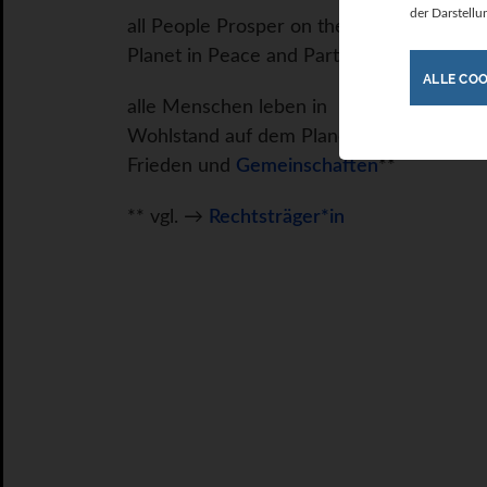
der Darstellu
all People Prosper on the
Planet in Peace and Partnership
ALLE COO
alle Menschen leben in
Wohlstand auf dem Planeten, in
Frieden und
Gemeinschaften
**
** vgl. →
Rechtsträger*in