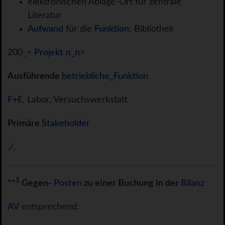
elektronischen Ablage-Ort für zentrale
Literatur
Aufwand
für die
Funktion
: Bibliothek
200_<
Projekt
n_n
>
Ausführende
betriebliche_Funktion
F+E
, Labor, Versuchswerkstatt
Primäre
Stakeholder
./.
1
**
Gegen-
Posten
zu einer Buchung in der
Bilanz
AV
entsprechend: