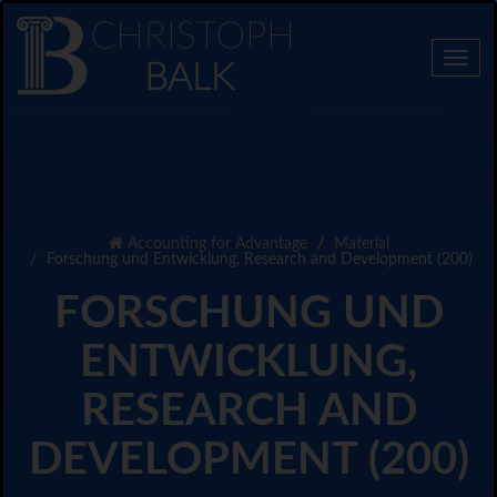
Togg
navi
Accounting for Advantage
Material
Forschung und Entwicklung, Research and Development (200)
FORSCHUNG UND
ENTWICKLUNG,
RESEARCH AND
DEVELOPMENT (200)