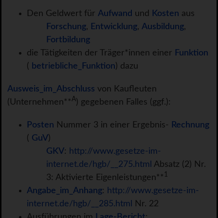
Den Geldwert für
Aufwand
und
Kosten
aus
Forschung
,
Entwicklung
,
Ausbildung
,
Fortbildung
die Tätigkeiten der Träger*innen einer
Funktion
(
betriebliche_Funktion
) dazu
Ausweis_im_Abschluss
von Kaufleuten
A
(Unternehmen**
) gegebenen Falles (ggf.):
Posten
Nummer 3 in einer Ergebnis-
Rechnung
(
GuV
)
GKV
:
http://www.gesetze-im-
internet.de/hgb/__275.html
Absatz (2) Nr.
1
3: Aktivierte Eigenleistungen**
Angabe_im_Anhang
:
http://www.gesetze-im-
internet.de/hgb/__285.html
Nr. 22
Ausführungen im
Lage-Bericht
: