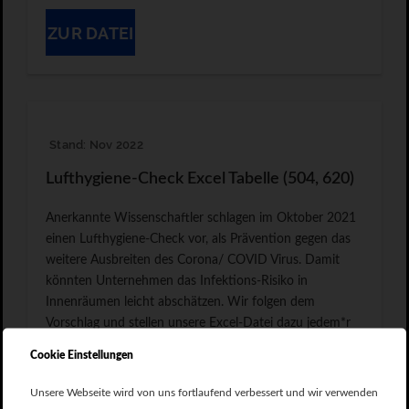
ZUR DATEI
Stand: Nov 2022
Lufthygiene-Check Excel Tabelle (504, 620)
Anerkannte Wissenschaftler schlagen im Oktober 2021
einen Lufthygiene-Check vor, als Prävention gegen das
weitere Ausbreiten des Corona/ COVID Virus. Damit
könnten Unternehmen das Infektions-Risiko in
Innenräumen leicht abschätzen. Wir folgen dem
Vorschlag und stellen unsere Excel-Datei dazu jedem*r
zur freien Verfügung, für den*die es damit schneller geht.
Cookie Einstellungen
Unsere Webseite wird von uns fortlaufend verbessert und wir verwenden