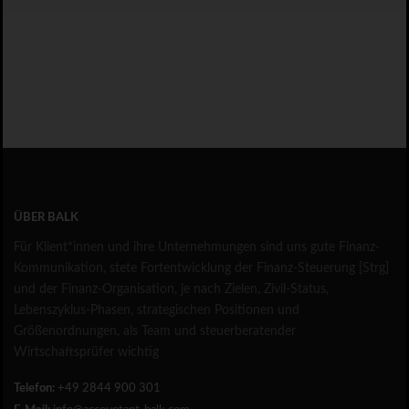
ÜBER BALK
Für Klient*innen und ihre Unternehmungen sind uns gute Finanz-
Kommunikation, stete Fortentwicklung der Finanz-Steuerung [Strg]
und der Finanz-Organisation, je nach Zielen, Zivil-Status,
Lebenszyklus-Phasen, strategischen Positionen und
Größenordnungen, als Team und steuerberatender
Wirtschaftsprüfer wichtig
Telefon:
+49 2844 900 301